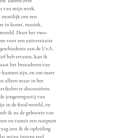
ven. Ideeën over
is van mijn werk.
t moeilijk om een
se in kunst, muziek,
e wereld. Door het vwo-
om voor een universitaire
tgeschiedenis aan de UvA.
ief heb ervaren, kan ik
naast het bestuderen van
te kunnen zijn, en om meer
an alleen maar in het
tikelen te discussiëren.
 de jongerenpartij van
js in de food wereld, en
heb ik na de geboorte van
ren en vanuit een rustpunt
aag zou ik de opleiding
at mijns inziens veel