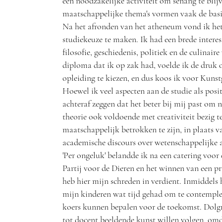
een noodzakelijke activiteit om senang te blij
maatschappelijke thema's vormen vaak de bas
Na het afronden van het atheneum vond ik he
studiekeuze te maken. Ik had een brede interes
filosofie, geschiedenis, politiek en de culinair
diploma dat ik op zak had, voelde ik de druk 
opleiding te kiezen, en dus koos ik voor Kuns
Hoewel ik veel aspecten aan de studie als posit
achteraf zeggen dat het beter bij mij past om 
theorie ook voldoende met creativiteit bezig 
maatschappelijk betrokken te zijn, in plaats v
academische discours over wetenschappelijke ar
'Per ongeluk' belandde ik na een catering voor
Partij voor de Dieren en het winnen van een pri
heb hier mijn schreden in verdient. Inmiddels 
mijn kinderen wat tijd gehad om te contemple
koers kunnen bepalen voor de toekomst. Dolgr
tot docent beeldende kunst willen volgen, omd