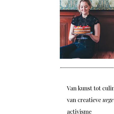
Van kunst tot culin
van creatieve
urg
activisme